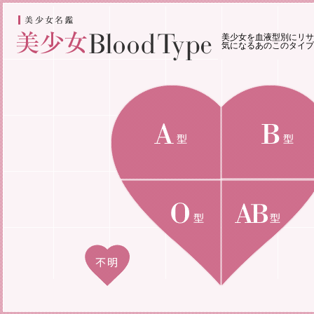
美少女を血液型別にリサ
気になるあのこのタイプ